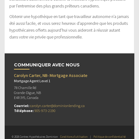
par l’entremise des plus grands prêteurs canadiens.
Obtenir une hypothèque en tant que travailleur autonome n’a jamais
été aussi facile, et vous serez heureux d’apprendre que les produits
hypothécaires offerts aujourd’hui vous aideront à réussir autant
dans votre vie privée que professionnelle.
COMMUNIQUER AVEC NOUS
Carolyn Carter, NB- Mortgage Associate
Mortgage Agent Level 1
78 Chamille Rd
Grande-Digue, NB
E4R 3Y5, Canada
Courriel:
carolyn.carter@dominionlending.ca
Téléphone:
905-973-2190
© 2026 Centres Hypothécaires Dominion
Conditions d’utilisation
|
Politique de confidentialité