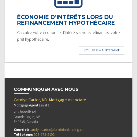
ÉCONOMIE D’INTÉRÊTS LORS DU
REFINANCEMENT HYPOTHÉCAIRE
Calculez votre économie d’intérêts si vous refinancez votre
prêt hypothécaire.
UTILISER MAINTENANT
COMMUNIQUER AVEC NOUS
Carolyn Carter, NB- Mortgage Associate
Mortgage Agent Level 1
78 Chamille Rd
Grande-Digue, NB
E4R 3Y5, Canada
Courriel:
carolyn.carter@dominionlending.ca
Téléphone:
905-973-2190